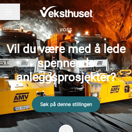
Del siden
KARRIEREMENY
VOSS
Vil du være med å lede
spennende
anleggsprosjekter?
Søk på denne stillingen