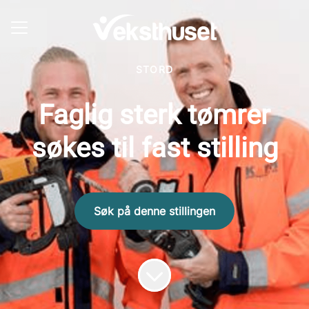
Del siden
KARRIEREMENY
STORD
Faglig sterk tømrer
søkes til fast stilling
Søk på denne stillingen