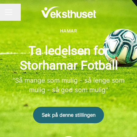
Del siden
KARRIEREMENY
HAMAR
Ta ledelsen for
Storhamar Fotball
"Så mange som mulig - så lenge som
mulig - så god som mulig"
Søk på denne stillingen